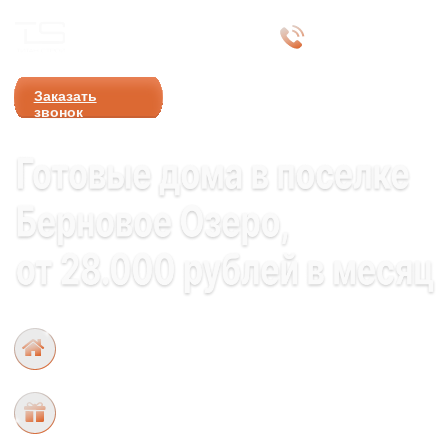
Титан Строй
+
7 (987) 2-979-
Строительная компания
007
Заказать
звонок
15 проектов от 85
кв.м., до 164 кв.м.
Дарим кухонную технику
на 100.000 руб.
Рассрочка 0%
и Trade-in
Закрытый поселок
на 70 домов