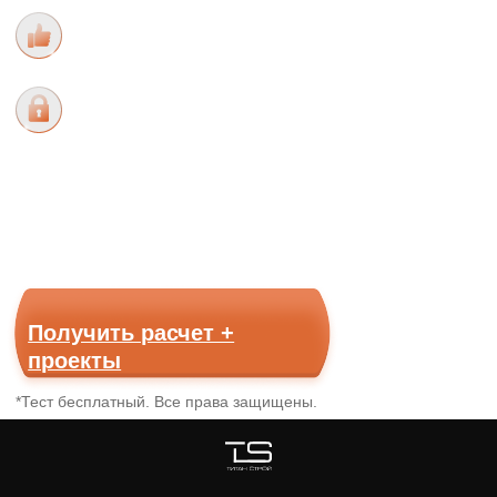
Рассчитайте стоимость
покупки дома из
кирпича в Татарстане за
1 минуту
Получить расчет +
проекты
*Тест бесплатный. Все права защищены.
Ⓒ 2023 Все права защищены
Политика конфиденциальности
конверсионные-сайты.рф
Любая информация, предоставленная на данном сайте, в частности,
касающаяся характеристик, наличия, стоимости объектов носит исключительно
информационный характер и ни при каких условиях не является публичной
офертой, определяемой положениями статьи 437 ГК РФ
© 2012 - 2026 Все права защищены
ИП Филатов Антон Евгеньевич ИНН 165704428970
Политика конфиденциальности
Любая информация, предоставленная на данном сайте,
в частности, касающаяся характеристик, наличия,
стоимости объектов носит исключительно
информационный характер и ни при каких условиях
не является публичной офертой, определяемой