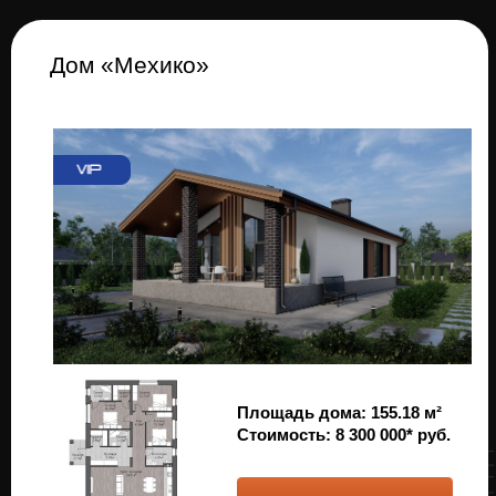
дома
из кирпича в Татарстане за 1 минуту
Тест бесплатный. Все данные защищенны
+7
Получить расчет+проекты
Займет не больше 1 минуты
Акция
Закажите у нас строительство дома
и получите сертификат на кухонный гарнитур