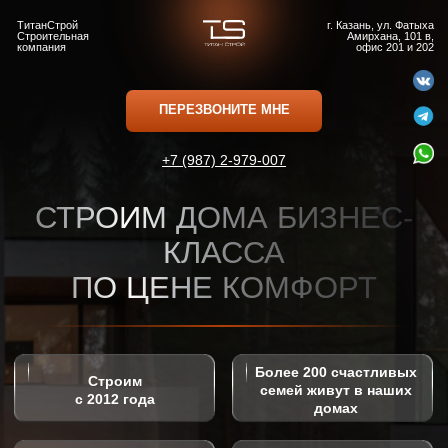
ТитанСтрой
г. Казань, ул. Фатыха
Строительная
Амирхана, 101 в,
компания
офис 201 и 202
ПЕРЕЗВОНИТЕ МНЕ
+7 (987) 2-979-007
СТРОИМ ДОМА БИЗНЕС-
КЛАССА
ПО ЦЕНЕ КОМФОРТ
Более 200 счастливых
Строим
семей живут в наших
с 2012 года
домах
Trade-In
Ипотека от 3 %
Расширенная гарантия
Помогаем с одобрением
(10 лет)
ипотеки