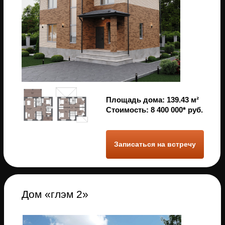
возможность возгорания несущих
элементов здания и снижает ущерб
в случае пожара внутри помещения
Стабильность материала
Кирпичные дома подвержены
усадке меньше, чем
деревянные, так как кирпич
всегда сохраняет свои размеры
и форму
Защита от вредителей
Мыши, древоточцы, короеды и
другие вредители не могут нанести
вред кирпичным стенам и пробраться
через них внутрь дома
Высокая прочность
Стены из кирпича и железобетонные
перекрытия легко выдерживают
самую тяжелую мебель и крупную
бытовую технику
Отличная звукоизоляция
Кирпичные стены хорошо
поглощают звук, что делает