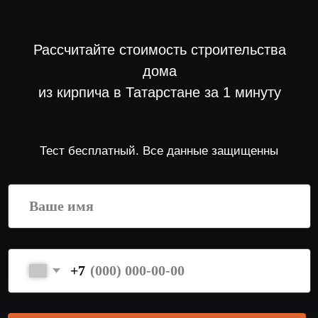
Благодаря специальным
условиям на оптовую закупку
строительных материалов
и невысокой марже, наша
команда готова предложить
более привлекательные
и выгодные условия, чем
у наших конкурентов.
Можете не ждать
и купить уже
готовый дом
В июле 2022 года мы начали
строительство коттеджного
поселка из 70 домов, и вы
можете стать счастливым
обладателем одного из них!
Учитываем ваши
пожелания