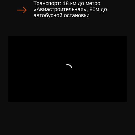
+7
ЗАПИСАТЬСЯ НА ВСТРЕЧУ
Наши типовые проекты домов
Выберите подходящий для вас вариант
или закажите дом по индивидуальному проекту
СВОЙ ПОСЁЛОК ШОУРУМ
где в одном месте можно
посмотреть около 20 разных по
планировке готовых домов от 80
м² до 160 м²
Записаться на экскурсию
Проекты одноэтажных домов
Проекты двухэажных домов