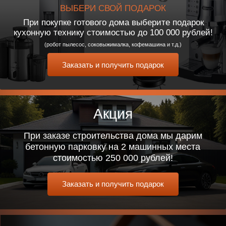
гарантии на фундамент,
стены и кровлю
Беспроцентная
рассрочка на срок
строительства
Удобные условия оплаты,
возможность сэкономить
на процентах. Примем
Вашу недвижимость
в счет оплаты
Помощь в покупке
земли
Проводим полное
юридическое
сопровождение. Ограждаем