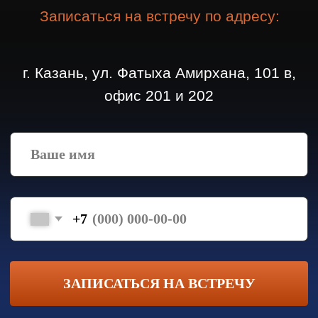
Дом «Скандинавский»
*Высота
потолков
со вторым
4,8 метра
светом*
Площадь дома:
110.86 м²
Стоимость:
6 900 000* руб.
Записаться на встречу
Дом «Мириса»