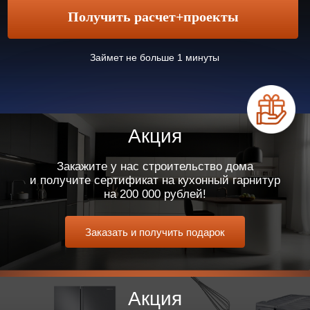
Мы можем создать
индивидуальную планировку
в нашем проектном отделе, если ни
один из стандартных вариантов
Вам не подойдет
Средний срок
строительства
3 месяца*
Возведение дома по типовому
проекту площадью до 140 м2
занимает в среднем 90 дней,
если дом сдается в предчистовой
отделке и со всеми
коммуникациями плюс 1-1,5
месяца
Гарантия
10 лет
Даем 10 лет полной