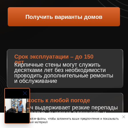
3 спальные комнаты
2 санузла
Отдельная котельная
Особенности проекта
Панорамные окна большой площади
Высота потолка – 4,8 метра
Построили и сдали дом уже с забором и
залитой площадкой
для авто. Клиент остался доволен!
Срок строительства:
3,5 месяца
Узнать стоимость
свой посёлок шоурум
где в одном месте можно посмотреть около 20 разных
по планировке готовых домов от 80 м² до 160 м²
Сайт собирает cookie-файлы, чтобы запомнить ваши предпочтения и показывать
только интересный материал