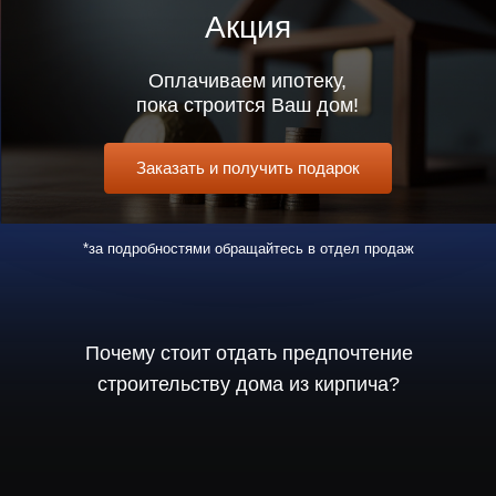
от рисков
Превращаем клиентов
в инвесторов
За счет фиксации цены на момент
заключения договора на
строительство дома наши
клиенты к моменту завершения
строительства уже остаются
в прибыли в среднем
на 10-15 процентов
ТитанСтрой -
член федерации ИЖС
Наша компания является
участником федерации
застройщиков ИЖС