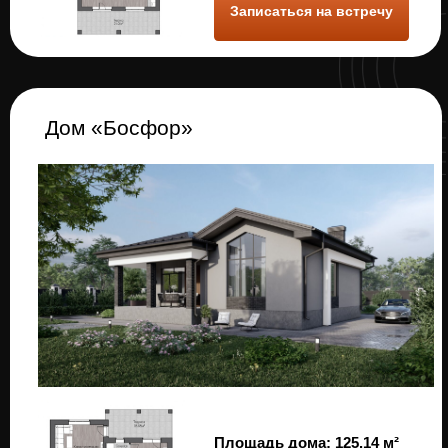
на 200 000 рублей!
Заказать и получить подарок
Акция
ВЫБЕРИ СВОЙ ПОДАРОК
При покупке готового дома выберите подарок
кухонную технику стоимостью до 100 000 рублей!
(робот пылесос, соковыжималка, кофемашина и т.д.)
Заказать и получить подарок
Акция
При заказе строительства дома мы дарим
бетонную парковку на 2 машинных места
стоимостью 250 000 рублей!
Заказать и получить подарок