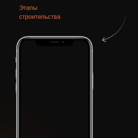
Богатый опыт
в строительстве
Работаем с 2012 года.
Более 200 построенных
объектов. Свои коттеджные
поселки
Мы можем построить дома практически в любой точке, что делает
нас идеальным партнером для реализации самых смелых проектов.
Мы гордимся своей репутацией надежного и профессионального
подрядчика, который всегда выполняет свои обязательства в срок и
с высоким качеством.
Примеры домов, которые мы
построили