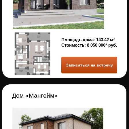
готовых домов в
удобный вам
мессенджер
Получить варианты домов
Срок эксплуатации – до 150
лет
Кирпичные стены могут служить
десятками лет без необходимости
проводить дополнительные ремонты
и обслуживание
Стойкость к любой погоде
Кирпич выдерживает резкие перепады
температур, высокую влажность и
любые виды осадков, а также ураганы
и землетрясения
Пожарная безопасность
Кирпич огнестойкий - это исключает