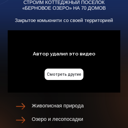
Живописная природа
Озеро и лесопосадки
Детская и спортивная площадки
Собственная УК
Асфальтированные дороги
и диодное освещение
Огороженная территория
Школа и детский сад
Видеонаблюдение
Торговый центр
Гостевая парковка
Шлагбаум, въездная группа
Транспорт: 18 км до метро
«Авиастроительная», 80м до
автобусной остановки