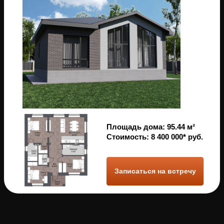
кирпичный дом более тихим и
комфортным для жизни
Сохранение цены при перепродаже
Кирпичные дома сохраняют
свою стоимость даже через 50
лет, что делает их надежным
вложением средств
Еще 10 причин,
почему стоит заказать у нас
строительство дома
Наша компания предоставляет полный цикл услуг,
начиная от подбора участка и проектирования дома, до
чистовой отделки и ландшафтного дизайна.
Мы специализируемся на создании уникальных и
качественных жилых объектов,
которые отвечают всем требованиям и пожеланиям
заказчика.
Бизнес-класс
по цене комфорт