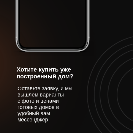
Строим дома в черновой, предчистовой отделке,
а также выполняем ремонт «под ключ»
Дом 1-этажный на 116,9 м2
со вторым светом
Проект
Коттеджный поселок «Берновое Озеро»
«Скандинавский»
ул. Колчанова, 19
Комнаты и дополнительные
сооружения
Планировка
Кухня-гостиная
Гардеробная
со вторым светом
комната