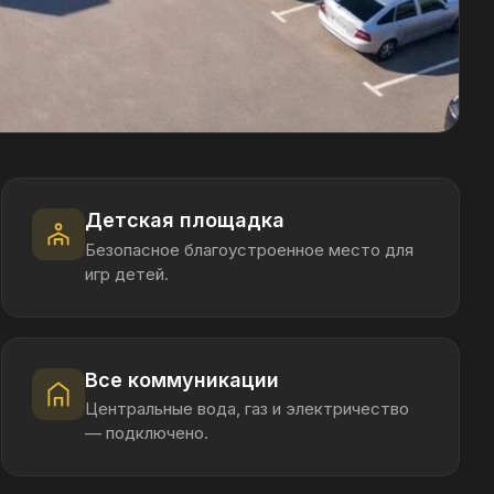
е коммуникации
тральные вода, газ и электричество
одключено.