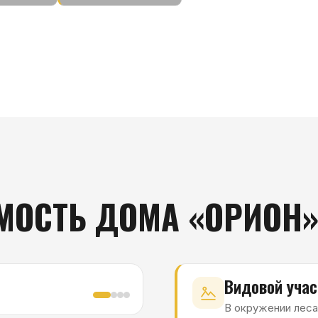
ики дома
СТЬ ДОМА «ОРИОН»
Видовой участок
9,06 с
В окружении леса, панорамные в
на участке.
11 000 000 ₽
Дом + участок —
· в ипот