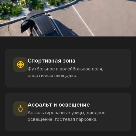
Асфальт и освещение
Вс
Асфальтированные улицы, диодное
Цен
освещение, гостевая парковка.
— п
 ответим на все вопросы
У ЛЕСА И ОЗЁР
ла