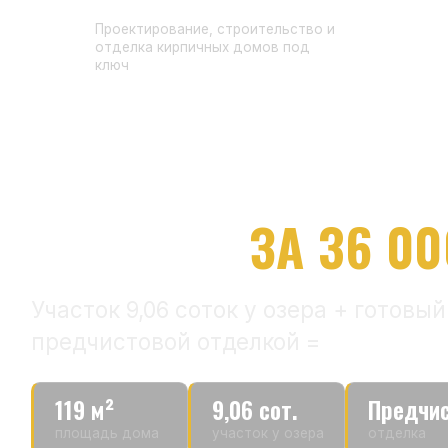
Проектирование, строительство и
отделка кирпичных домов под
ключ
ТЁПЛЫЙ КИРПИЧНЫЙ
УЧАСТОК
ЗА 36 000 
Участок 9,06 соток у озера + готовый кир
предчистовой отделкой =
11 млн ₽
119 м²
9,06 сот.
Предчистова
площадь дома
участок у озера
отделка