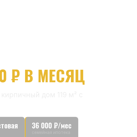
+7 (98
с 1
 ДОМ 119 М² + ВИДО
₽ В МЕСЯЦ
пичный дом 119 м² с
я
36 000 ₽/мес
семейная ипотека