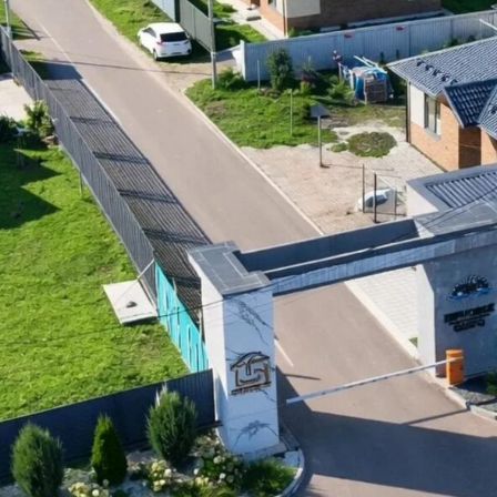
Спортивная зона
Де
Футбольное и волейбольное поля,
Без
спортивная площадка.
игр 