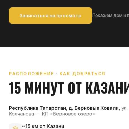
Колчанова — КП «Берновое озеро»
~15 км от Казани
≈ 15–20 минут на авто
Трасса М-7 «Волга» рядом
Заезд со стороны Сухой реки, через Кадышево и Борисо
Автобус №93
До станции метро «Авиастроительная»
Озёра и лес вокруг
Семиозёрный лес и чистые озёра в шаговой доступности
Презентация проекта