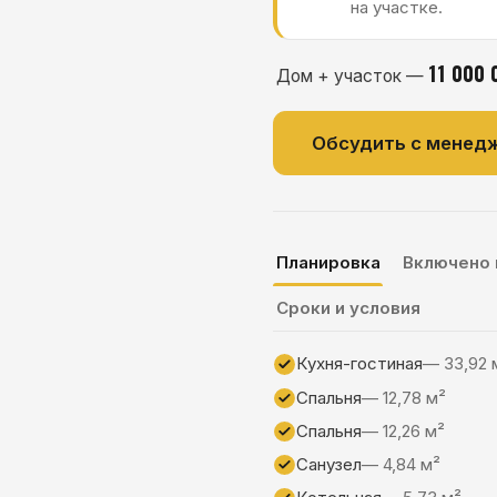
Обсудить с менеджером
Планировка
Включено в стоимость
Сроки и условия
Кухня-гостиная
— 33,92 м²
Спальня
— 12,78 м²
Спальня
— 12,26 м²
Санузел
— 4,84 м²
Котельная
— 5,73 м²
Крыльцо
— 5,18 м²
Точную комплектацию уточняйте у менедж
дому.