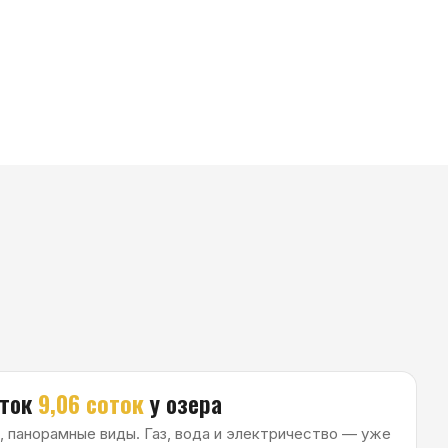
оток
у озера
иды. Газ, вода и электричество — уже
еку от 36 000 ₽/мес