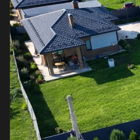
Берновое озеро
охраняемый посёлок · озеро и лес рядом
Озеро и лес рядом
Панорамные виды, прогулки и природа в
шаговой доступности.