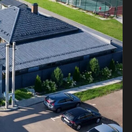
тская площадка
опасное благоустроенное место для
детей.