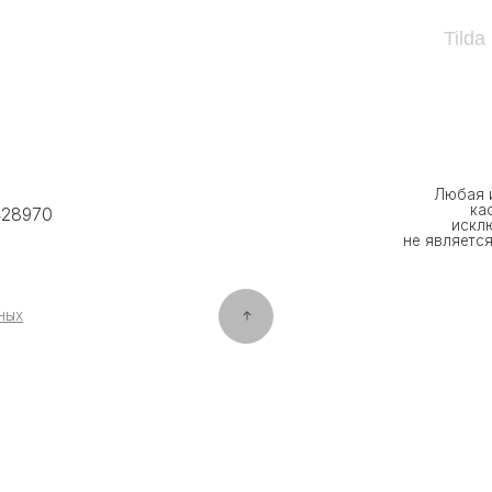
Tilda
Любая информация, пре
касающаяся харак
исключительно инфор
не является публичной оф