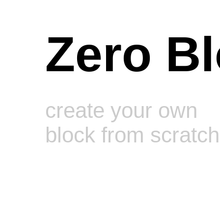
Zero B
create your own
block from scratch