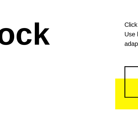
lock
Click
Use 
adapt