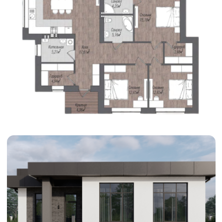
Получить спецификацию дома
© 2012 - 2026 Все права защищены
ИП Филатов Антон Евгеньевич ИНН 165704428970
Политика конфиденциальности
Любая информация, предоставленная на данном сайте,
в частности, касающаяся характеристик, наличия,
стоимости объектов носит исключительно
информационный характер и ни при каких условиях
не является публичной офертой, определяемой
положениями статьи 437 ГК РФ
Отзыв согласия на обработку
персональных данных