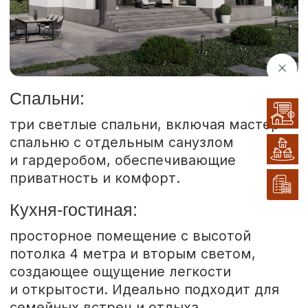
три светлые спальни, включая мастер-
спальню с отдельным санузлом
и гардеробом, обеспечивающие
приватность и комфорт.
Кухня-гостиная:
просторное помещение с высотой
потолка 4 метра и вторым светом,
создающее ощущение легкости
и открытости. Идеально подходит для
семейных встреч и отдыха.
котельная:
отдельное помещение для
отопительного оборудования,
увеличивающее функциональность
дома.
терраса:
открытое пространство для отдыха
на свежем воздухе, идеально
подходящее для барбекю и вечерних
встреч.